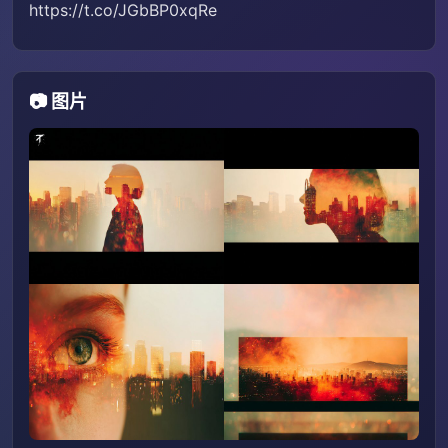
https://t.co/JGbBP0xqRe
📷 图片