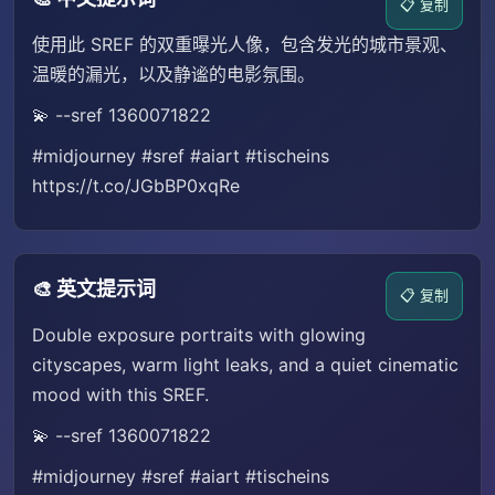
📋 复制
使用此 SREF 的双重曝光人像，包含发光的城市景观、
温暖的漏光，以及静谧的电影氛围。
💫 --sref 1360071822
#midjourney #sref #aiart #tischeins
https://t.co/JGbBP0xqRe
🎨 英文提示词
📋 复制
Double exposure portraits with glowing
cityscapes, warm light leaks, and a quiet cinematic
mood with this SREF.
💫 --sref 1360071822
#midjourney #sref #aiart #tischeins