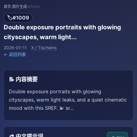
首页
›
图片生成
›
#1009
🏷️
#1009
Double exposure portraits with glowing
cityscapes, warm light...
2026-01-11
X / Tischeins
← 返回列表
📝 内容摘要
Double exposure portraits with glowing
cityscapes, warm light leaks, and a quiet cinematic
mood with this SREF. 💫 sr...
🎨 中文提示词