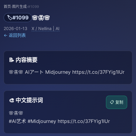
首页
›
图片生成
›
#1099
🌸🦋🌸
🏷️
#1099
2026-01-13
X / Nellina | AI
← 返回列表
📝 内容摘要
🌸🦋🌸 AIアート Midjourney https://t.co/37FYig1lUr
🎨 中文提示词
📋 复制
🌸🦋🌸
#AI艺术 #Midjourney https://t.co/37FYig1lUr