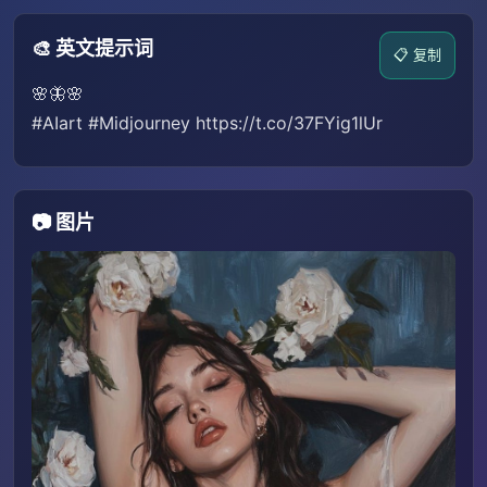
🎨 英文提示词
📋 复制
🌸🦋🌸
#AIart #Midjourney https://t.co/37FYig1lUr
📷 图片