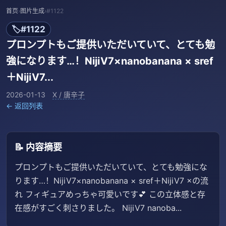
首页
›
图片生成
›
#1122
🏷️
#1122
プロンプトもご提供いただいていて、とても勉
強になります…！NijiV7×nanobanana × sref
＋NijiV7...
2026-01-13
X / 唐辛子
← 返回列表
📝 内容摘要
プロンプトもご提供いただいていて、とても勉強にな
ります…！NijiV7×nanobanana × sref＋NijiV7 ×の流
れ フィギュアめっちゃ可愛いです💕 この立体感と存
在感がすごく刺さりました。 NijiV7 nanoba...