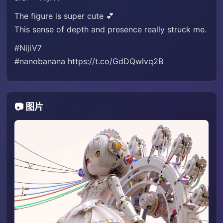
The figure is super cute 💕
This sense of depth and presence really struck me.
#NijiV7
#nanobanana https://t.co/GdDQwlvq2B
📷 图片