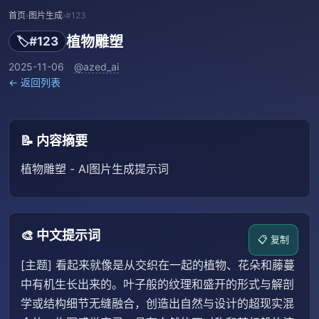
首页
›
图片生成
›
#123
植物雕塑
🏷️
#123
2025-11-06
@azed_ai
← 返回列表
📝 内容摘要
植物雕塑 - AI图片生成提示词
🎨 中文提示词
📋 复制
[主题] 看起来就像是从交织在一起的植物、花朵和藤蔓
中有机生长出来的。叶子般的纹理和盛开的形式与解剖
学或结构细节无缝融合，创造出自然与设计的超现实混