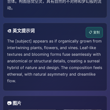
合体。构图感觉空灵，具有自然的不对称和梦幻般的流
动。
🎨 英文提示词
📋 复制
The [subject] appears as if organically grown from
intertwining plants, flowers, and vines. Leaf-like
textures and blooming forms fuse seamlessly with
anatomical or structural details, creating a surreal
hybrid of nature and design. The composition feels
ethereal, with natural asymmetry and dreamlike
flow.
📷 图片