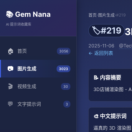
📚 Gem Nana
首页
›
图片生成
›
#219
AI 提示词收藏库
#219
🏷️
2025-11-06
@Tec
🏠
首页
3056
← 返回列表
📷
图片生成
3023
📝 内容摘要
🎬
视频生成
30
3D店铺渲染图 - 
💬
文字提示词
3
🎨 中文提示词
逼真的 3D 渲