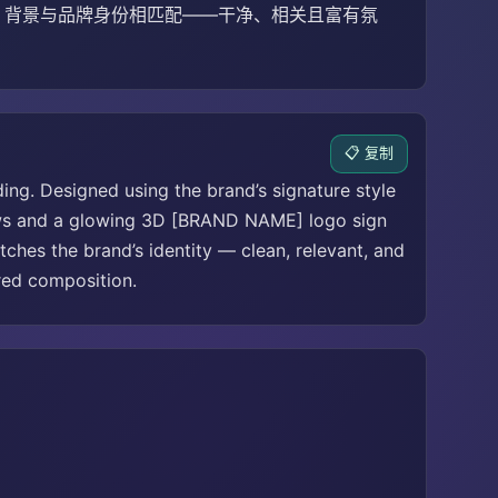
具。背景与品牌身份相匹配——干净、相关且富有氛
📋 复制
ing. Designed using the brand’s signature style
dows and a glowing 3D [BRAND NAME] logo sign
ches the brand’s identity — clean, relevant, and
red composition.