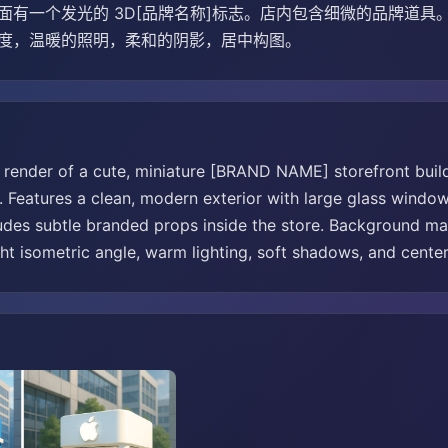
面有一个发光的 3D[品牌名称]标志。店内包含细微的品牌道
度，温暖的照明，柔和的阴影，居中构图。
D render of a cute, miniature [BRAND NAME] storefront build
e. Features a clean, modern exterior with large glass win
ludes subtle branded props inside the store. Background mat
ght isometric angle, warm lighting, soft shadows, and cente