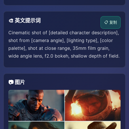
🎨 英文提示词
📋 复制
Cinematic shot of [detailed character description],
shot from [camera angle], [lighting type], [color
palette], shot at close range, 35mm film grain,
wide angle lens, f2.0 bokeh, shallow depth of field.
📷 图片