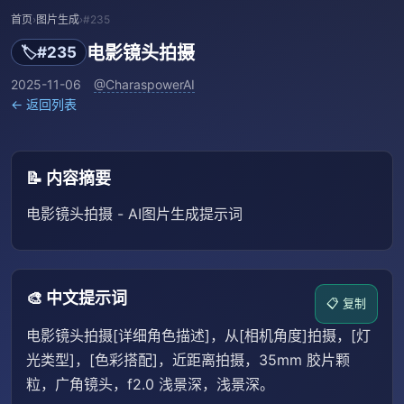
首页
›
图片生成
›
#235
电影镜头拍摄
🏷️
#235
2025-11-06
@CharaspowerAI
← 返回列表
📝 内容摘要
电影镜头拍摄 - AI图片生成提示词
🎨 中文提示词
📋 复制
电影镜头拍摄[详细角色描述]，从[相机角度]拍摄，[灯
光类型]，[色彩搭配]，近距离拍摄，35mm 胶片颗
粒，广角镜头，f2.0 浅景深，浅景深。