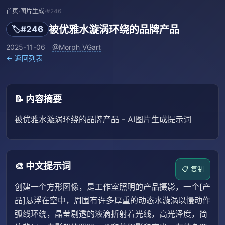
首页
›
图片生成
›
#246
被优雅水漩涡环绕的品牌产品
🏷️
#246
2025-11-06
@Morph_VGart
← 返回列表
📝 内容摘要
被优雅水漩涡环绕的品牌产品 - AI图片生成提示词
🎨 中文提示词
📋 复制
创建一个方形图像，是工作室照明的产品摄影，一个[产
品]悬浮在空中，周围有许多厚重的动态水漩涡以慢动作
弧线环绕，晶莹剔透的液滴折射着光线，高光泽度，简