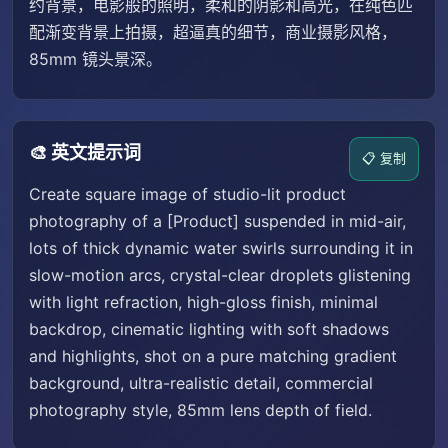
约背景，电影般的照明，柔和的阴影和高光，在纯色匹
配渐变背景上拍摄，超逼真的细节，商业摄影风格，
85mm 镜头景深。
🎨 英文提示词
📋 复制
Create square image of studio-lit product
photography of a [Product] suspended in mid-air,
lots of thick dynamic water swirls surrounding it in
slow-motion arcs, crystal-clear droplets glistening
with light refraction, high-gloss finish, minimal
backdrop, cinematic lighting with soft shadows
and highlights, shot on a pure matching gradient
background, ultra-realistic detail, commercial
photography style, 85mm lens depth of field.