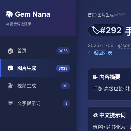
📚 Gem Nana
首页
›
图片生成
›
#292
AI 提示词收藏库
#292
🏷️
2025-11-06
@son
🏠
首页
3056
← 返回列表
📷
图片生成
3023
📝 内容摘要
🎬
视频生成
30
手办-高级包装带打
💬
文字提示词
3
🎨 中文提示词
请将图片转化为一