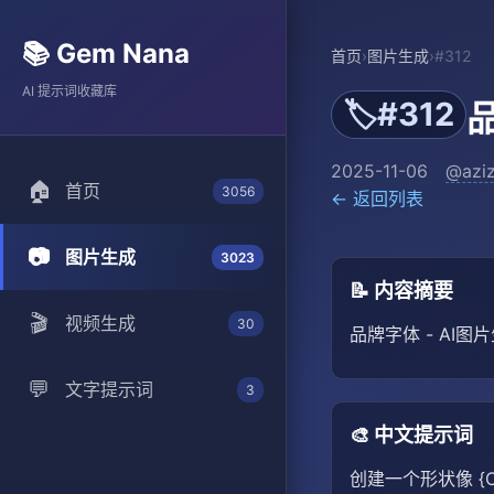
📚 Gem Nana
首页
›
图片生成
›
#312
AI 提示词收藏库
#312
🏷️
2025-11-06
@aziz
🏠
首页
3056
← 返回列表
📷
图片生成
3023
📝 内容摘要
🎬
视频生成
30
品牌字体 - AI图
💬
文字提示词
3
🎨 中文提示词
创建一个形状像 {