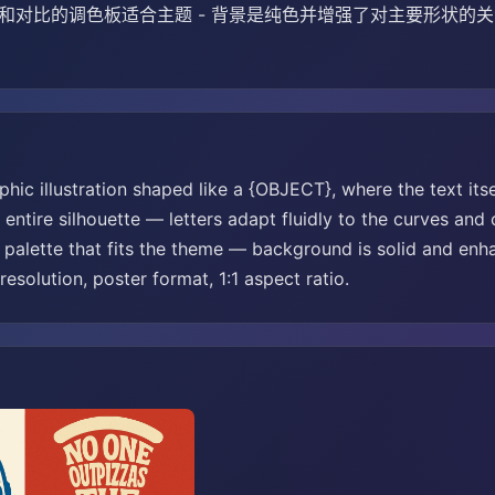
力和对比的调色板适合主题 - 背景是纯色并增强了对主要形状的关
hic illustration shaped like a {OBJECT}, where the text its
the entire silhouette — letters adapt fluidly to the curves an
r palette that fits the theme — background is solid and en
 resolution, poster format, 1:1 aspect ratio.