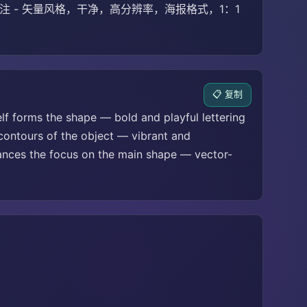
注 - 矢量风格，干净，高分辨率，海报格式，1：1
📋 复制
elf forms the shape — bold and playful lettering
d contours of the object — vibrant and
hances the focus on the main shape — vector-