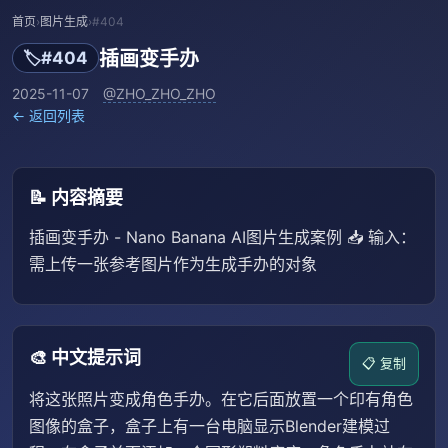
首页
›
图片生成
›
#404
插画变手办
🏷️
#404
2025-11-07
@ZHO_ZHO_ZHO
← 返回列表
📝 内容摘要
插画变手办 - Nano Banana AI图片生成案例 📥 输入：
需上传一张参考图片作为生成手办的对象
🎨 中文提示词
📋 复制
将这张照片变成角色手办。在它后面放置一个印有角色
图像的盒子，盒子上有一台电脑显示Blender建模过