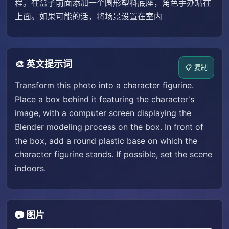
程。在盒子前面添加一个圆形塑料底座，角色手办站在
上面。如果可能的话，将场景设置在室内
🎨 英文提示词
📋 复制
Transform this photo into a character figurine.
Place a box behind it featuring the character's
image, with a computer screen displaying the
Blender modeling process on the box. In front of
the box, add a round plastic base on which the
character figurine stands. If possible, set the scene
indoors.
📷 图片