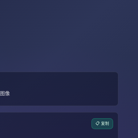
考图像
📋 复制