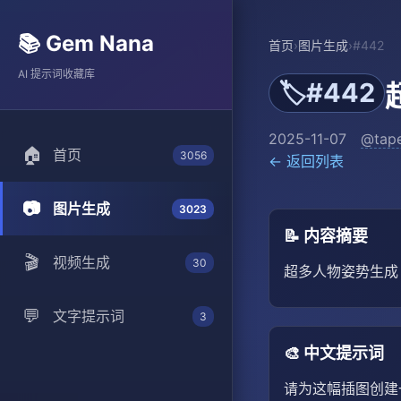
📚 Gem Nana
首页
›
图片生成
›
#442
AI 提示词收藏库
#442
🏷️
2025-11-07
@tap
🏠
首页
3056
← 返回列表
📷
图片生成
3023
📝 内容摘要
🎬
视频生成
30
超多人物姿势生成 -
💬
文字提示词
3
🎨 中文提示词
请为这幅插图创建