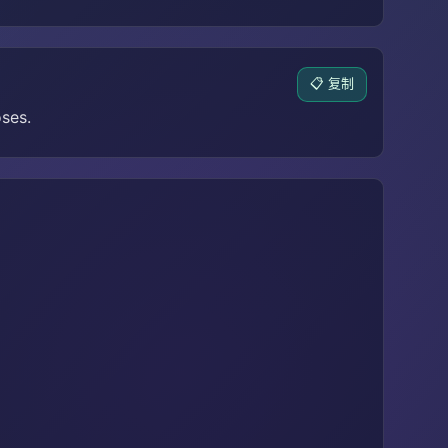
📋 复制
oses.