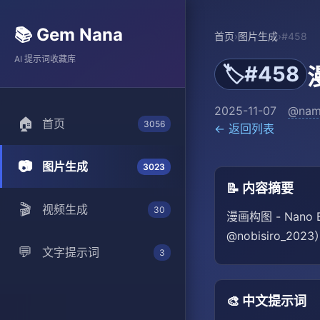
📚 Gem Nana
首页
›
图片生成
›
#458
AI 提示词收藏库
#458
🏷️
2025-11-07
@nam
🏠
首页
3056
← 返回列表
📷
图片生成
3023
📝 内容摘要
🎬
视频生成
30
漫画构图 - Nan
@nobisiro_2023）
💬
文字提示词
3
🎨 中文提示词