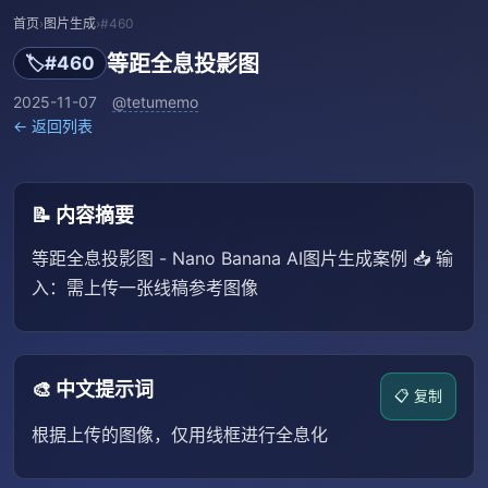
首页
›
图片生成
›
#460
等距全息投影图
🏷️
#460
2025-11-07
@tetumemo
← 返回列表
📝 内容摘要
等距全息投影图 - Nano Banana AI图片生成案例 📥 输
入：需上传一张线稿参考图像
🎨 中文提示词
📋 复制
根据上传的图像，仅用线框进行全息化