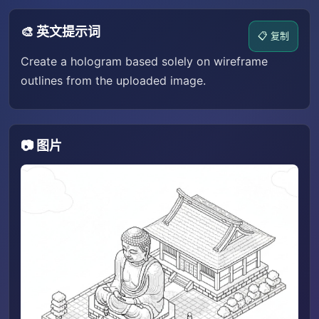
🎨 英文提示词
📋 复制
Create a hologram based solely on wireframe
outlines from the uploaded image.
📷 图片