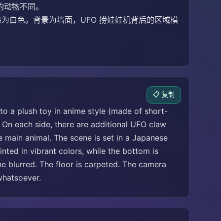
的动物不同。
为白色。背景为墙面，UFO 捞娃娃机背后的区域模
📋 复制
to a plush toy in anime style (made of short-
. On each side, there are additional UFO claw
e main animal. The scene is set in a Japanese
inted in vibrant colors, while the bottom is
e blurred. The floor is carpeted. The camera
whatsoever.