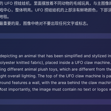
的 UFO 捞娃娃机，里面摆放着不同动物的毛绒玩具，与主图像
戏中心，整体明亮。UFO 捞娃娃机的上部涂有鲜艳颜色，下部涂
地毯。
最重要的是，图像中绝对不要出现任何文字或标志。
epicting an animal that has been simplified and stylized in
polyester knitted fabric), placed inside a UFO claw machine
ng different animal plush toys, which are different from th
ight overall lighting. The top of the UFO claw machine is pa
ound features a wall, with the area behind the claw machin
 Most importantly, the image must contain no text or logos 