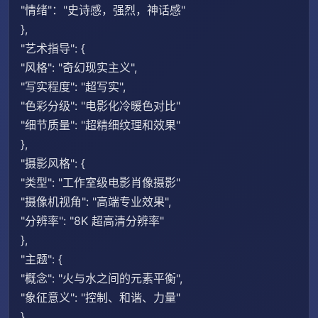
"情绪"："史诗感，强烈，神话感"
},
"艺术指导": {
"风格": "奇幻现实主义",
"写实程度": "超写实",
"色彩分级": "电影化冷暖色对比"
"细节质量": "超精细纹理和效果"
},
"摄影风格": {
"类型": "工作室级电影肖像摄影"
"摄像机视角": "高端专业效果",
"分辨率": "8K 超高清分辨率"
},
"主题": {
"概念": "火与水之间的元素平衡",
"象征意义": "控制、和谐、力量"
},