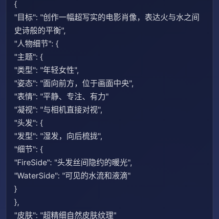
{
"目标": "创作一幅超写实的电影肖像，表达火与水之间
史诗般的平衡",
"人物细节": {
"主题": {
"类型": "年轻女性",
"姿态": "面向前方，位于画面中央",
"表情": "平静、专注、有力"
"凝视": "与相机直接对视",
"头发": {
"发型": "湿发，向后梳拢",
"细节": {
"FireSide": "头发丝间隐约的暖光",
"WaterSide": "可见的水流和液滴"
}
},
"皮肤": "超精细自然皮肤纹理"