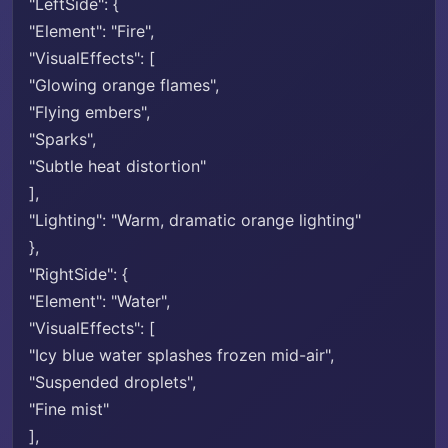
"LeftSide": {
"Element": "Fire",
"VisualEffects": [
"Glowing orange flames",
"Flying embers",
"Sparks",
"Subtle heat distortion"
],
"Lighting": "Warm, dramatic orange lighting"
},
"RightSide": {
"Element": "Water",
"VisualEffects": [
"Icy blue water splashes frozen mid-air",
"Suspended droplets",
"Fine mist"
],