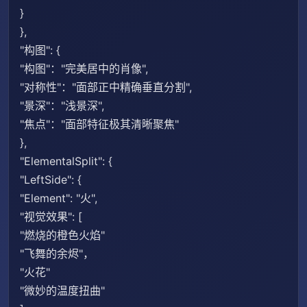
}
},
"构图": {
"构图"："完美居中的肖像",
"对称性"："面部正中精确垂直分割",
"景深"："浅景深",
"焦点"："面部特征极其清晰聚焦"
},
"ElementalSplit": {
"LeftSide": {
"Element": "火",
"视觉效果": [
"燃烧的橙色火焰"
"飞舞的余烬"，
"火花"
"微妙的温度扭曲"