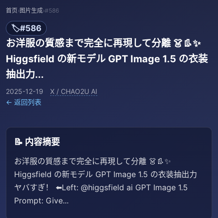
首页
›
图片生成
›
#586
🏷️
#586
お洋服の質感まで完全に再現して分離 👗👢✨
Higgsfield の新モデル GPT Image 1.5 の衣装
抽出力...
2025-12-19
X / CHAO2U AI
← 返回列表
📝 内容摘要
お洋服の質感まで完全に再現して分離 👗👢✨
Higgsfield の新モデル GPT Image 1.5 の衣装抽出力
ヤバすぎ！ ⬅️Left: @higgsfield ai GPT Image 1.5
Prompt: Give...