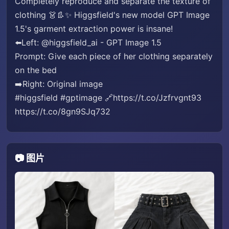
Completely reproduce and separate the texture of
clothing 👗👢✨ Higgsfield's new model GPT Image
1.5's garment extraction power is insane!
⬅️Left: @higgsfield_ai - GPT Image 1.5
Prompt: Give each piece of her clothing separately
on the bed
➡️Right: Original image
#higgsfield #gptimage 🔗https://t.co/Jzfrvgnt93
https://t.co/8gn9SJq732
📷 图片