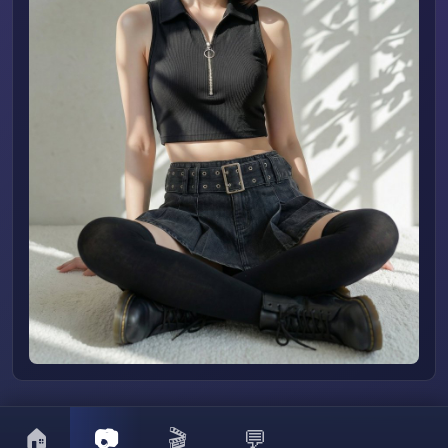
🏠
📷
🎬
💬