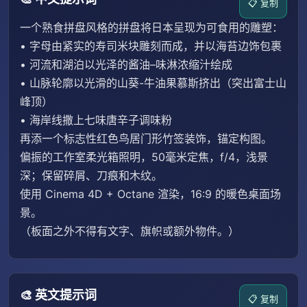
📋 复制
一个熟食拼盘风格的拼盘将日本呈现为可食用的雕塑：
• 字母由紧实的寿司米块雕刻而成，并以海苔边饰包裹
• 河流和湖泊以光泽的酱油–味淋浓缩汁绘成
• 山脉轮廓以光滑的山葵-牛油果慕斯挤出（突出富士山
峰顶）
• 海岸线撒上七味唐辛子调味粉
再添一个标志性红色鸟居门形竹签装饰，锚定构图。
偏振的工作室柔光箱照明，50毫米定焦，f/4，浅景
深；保留碎屑、刀痕和木纹。
使用 Cinema 4D + Octane 渲染，16:9 的暖色桌面场
景。
（板面之外不得有文字、旗帜或额外物件。）
🎨 英文提示词
📋 复制