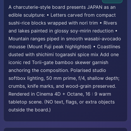
A charcuterie-style board presents JAPAN as an
edible sculpture: • Letters carved from compact
sushi-rice blocks wrapped with nori trim • Rivers
and lakes painted in glossy soy-mirin reduction •
Mountain ranges piped in smooth wasabi-avocado
mousse (Mount Fuji peak highlighted) • Coastlines
dusted with shichimi togarashi spice mix Add one
iconic red Torii-gate bamboo skewer garnish
anchoring the composition. Polarised studio
softbox lighting, 50 mm prime, f/4, shallow depth;
crumbs, knife marks, and wood-grain preserved.
Rendered in Cinema 4D + Octane, 16 : 9 warm
tabletop scene. (NO text, flags, or extra objects
outside the board.)