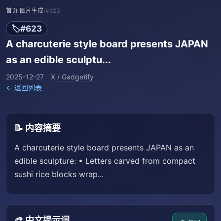
首页
›
图片生成
›
#623
🏷️
#623
A charcuterie style board presents JAPAN
as an edible sculptu...
2025-12-27
X / Gadgetify
← 返回列表
📝 内容摘要
A charcuterie style board presents JAPAN as an
edible sculpture: • Letters carved from compact
sushi rice blocks wrap...
🎨 中文提示词