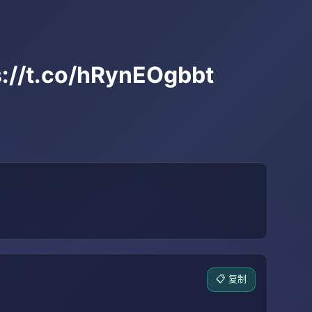
s://t.co/hRynEOgbbt
📋 复制