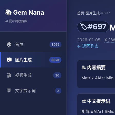
📚 Gem Nana
首页
›
图片生成
›
#697
AI 提示词收藏库
#697
🏷️
M
2026-01-05
X / W
🏠
首页
3056
← 返回列表
📷
图片生成
3023
📝 内容摘要
🎬
视频生成
30
Matrix AIArt Mid
💬
文字提示词
3
🎨 中文提示词
矩阵 #AIArt #MidJ