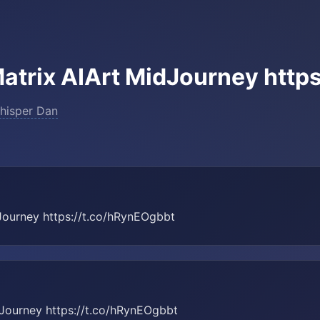
atrix AIArt MidJourney http
hisper Dan
Journey https://t.co/hRynEOgbbt
ourney https://t.co/hRynEOgbbt