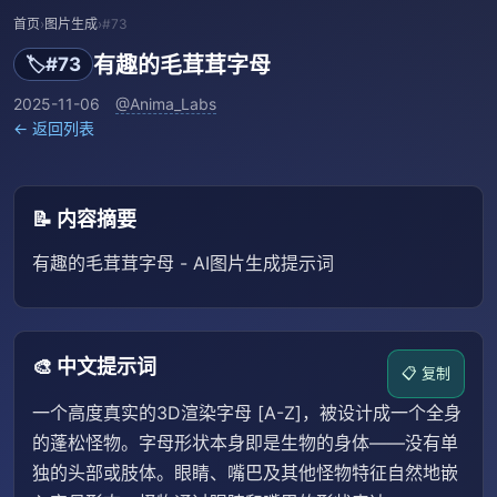
首页
›
图片生成
›
#73
有趣的毛茸茸字母
🏷️
#73
2025-11-06
@Anima_Labs
← 返回列表
📝 内容摘要
有趣的毛茸茸字母 - AI图片生成提示词
🎨 中文提示词
📋 复制
一个高度真实的3D渲染字母 [A-Z]，被设计成一个全身
的蓬松怪物。字母形状本身即是生物的身体——没有单
独的头部或肢体。眼睛、嘴巴及其他怪物特征自然地嵌