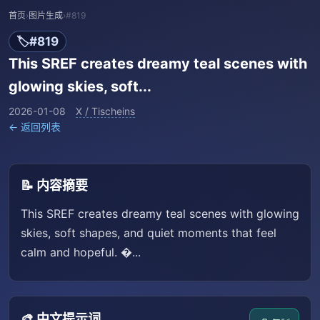
首页
›
图片生成
›
#819
🏷️
#819
This SREF creates dreamy teal scenes with
glowing skies, soft...
2026-01-08
X / Tischeins
← 返回列表
📝 内容摘要
This SREF creates dreamy teal scenes with glowing
skies, soft shapes, and quiet moments that feel
calm and hopeful. �...
🎨 中文提示词