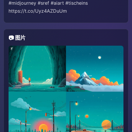
#midjourney #sref #aiart #tischeins
https://t.co/Uyz4AZDuUm
📷 图片