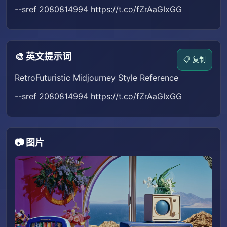
--sref 2080814994 https://t.co/fZrAaGIxGG
🎨 英文提示词
📋 复制
RetroFuturistic Midjourney Style Reference
--sref 2080814994 https://t.co/fZrAaGIxGG
📷 图片