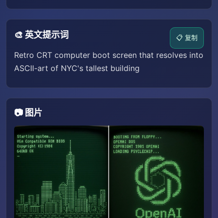
🎨 英文提示词
📋 复制
Retro CRT computer boot screen that resolves into
ASCII-art of NYC's tallest building
📷 图片