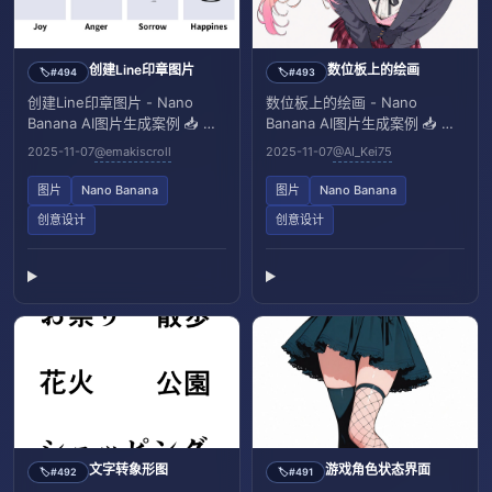
创建Line印章图片
数位板上的绘画
#494
#493
🏷️
🏷️
创建Line印章图片 - Nano
数位板上的绘画 - Nano
Banana AI图片生成案例 📥 输
Banana AI图片生成案例 📥 输
入：需上传一张表情参考图和
入：需上传一张参考图像
2025-11-07
@emakiscroll
2025-11-07
@AI_Kei75
人物参考图像
图片
Nano Banana
图片
Nano Banana
创意设计
创意设计
文字转象形图
游戏角色状态界面
#492
#491
🏷️
🏷️