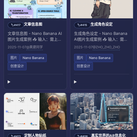
文章信息图
生成角色设定
#417
#415
🏷️
🏷️
文章信息图 - Nano Banana AI
生成角色设定 - Nano Banana
图片生成案例 📥 输入：需上传
AI图片生成案例 📥 输入：需上
一段博客/文章
传一张角色参考图像
2025-11-07
@黄建同学
2025-11-07
@ZHO_ZHO_ZHO
图片
Nano Banana
图片
Nano Banana
创意设计
创意设计
定制人物贴纸
真实世界的AR信息化
#413
#406
🏷️
🏷️