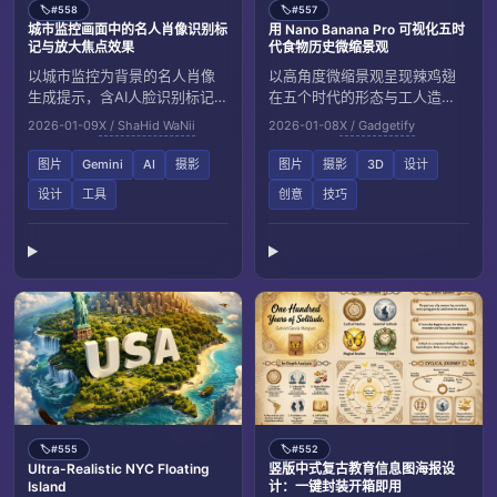
#558
#557
🏷️
🏷️
城市监控画面中的名人肖像识别标
用 Nano Banana Pro 可视化五时
记与放大焦点效果
代食物历史微缩景观
以城市监控为背景的名人肖像
以高角度微缩景观呈现辣鸡翅
生成提示，含AI人脸识别标记、
在五个时代的形态与工人造
放大焦点和低饱和冷色风格，
型，强调层级分布、背景质感
2026-01-09
X / ShaHid WaNii
2026-01-08
X / Gadgetify
呈现多位明星在繁忙街头的动
与长影效果，输出为1:1、8K分
态场景。
辨率的单图。
图片
Gemini
AI
摄影
图片
摄影
3D
设计
设计
工具
创意
技巧
#555
#552
🏷️
🏷️
Ultra-Realistic NYC Floating
竖版中式复古教育信息图海报设
Island
计：一键封装开箱即用