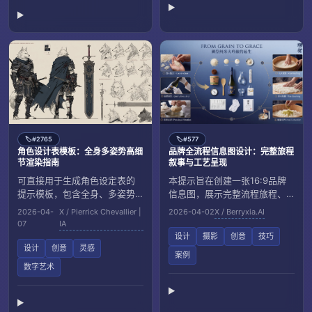
#2765
#577
🏷️
🏷️
角色设计表模板：全身多姿势高细
品牌全流程信息图设计：完整旅程
节渲染指南
叙事与工艺呈现
可直接用于生成角色设定表的
本提示旨在创建一张16:9品牌
提示模板，包含全身、多姿势
信息图，展示完整流程旅程、
与表情、服装与物件细节，以
手工技艺特写与8个步骤的动态
2026-04-
X / Pierrick Chevallier |
2026-04-02
X / Berryxia.AI
及超高分辨率与特定艺术风格
编号连线，突出质感与传承。
07
IA
渲染要求。
设计
摄影
创意
技巧
设计
创意
灵感
案例
数字艺术