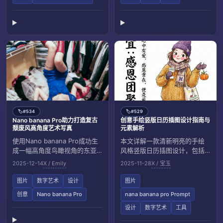
草图，结合现代数字艺术技术
影灯光，打造出浓郁且富有诱
创作。
惑力的圣诞节视觉效果。
#534
#529
🏷️
🏷️
Nano banana Pro助力打造复古
创意手绘竖版日历插图设计指南与
颓废风高角度艺术写真
元素解析
使用Nano banana Pro成功生
本文详解一款清新明亮的手绘
成一幅高角度鸟瞰视角的东亚
风格竖版日历插图设计，包括
女偶像形象，展现其倒挂姿势
人物角色、季节元素、节日特
2025-12-14
X / Emily
2025-11-28
X / 宝玉
和丰富纹身细节。画面采用90
色及本地化细节的创作要求，
年代复古棕褐色调，背景为凌
适合设计师参考。
图片
数字艺术
设计
图片
乱的黄色衣橱，传递疲惫而浪
创意
Nano banana Pro
nana banana pro Prompt
漫的颓废摇滚美学。
设计
数字艺术
工具