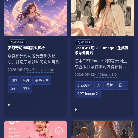
#2998
#2993
🏷️
🏷️
梦幻奇幻插画氛围解析
ChatGPT用GPT Image 2生成高
级肖像拼贴
以柔粉光影与发光云海为核
使用GPT Image 2的提示词生
心，打造宁静梦幻的奇幻电影
成竖版日系韩潮时装肖像拼
感插画效果。
2026-05-17
X / Zephyra Leigh
贴，呈现金色时刻电影质感与
2026-05-12
X / Cherry 2.O
梦幻编辑风。
创意
图片
数字艺术
ChatGPT
AI
图片
设计
设计
灵感
GPT Image 2