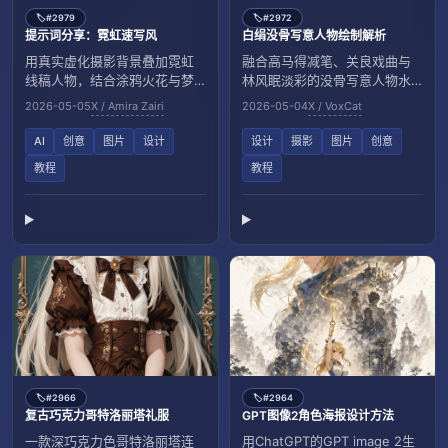
#2979
#2972
🏷️
🏷️
提示词分享：霓虹速写风
白绢没骨写意人物绘制解析
用真实虚化摄影背景叠加霓虹
融合高马得减笔、关良戏曲与
线稿人物，结合涂鸦火花与梦
林风眠淡彩的没骨写意人物水
幻混合质感。
墨技法。强调连续湿墨成形与
2026-05-05
X / Amira Zairi
2026-05-04
X / VoxCat
大面积留白点景。
AI
创意
图片
设计
设计
摄影
图片
创意
教程
教程
#2966
#2964
🏷️
🏷️
复古巧克力哥特洛丽塔礼服
GPT图像2角色海报设计方法
一款深巧克力色哥特洛丽塔连
用ChatGPT的GPT image 2生