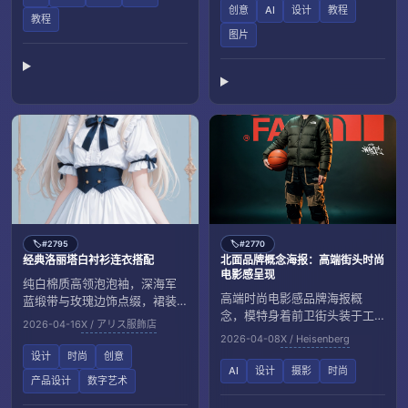
创意
AI
设计
教程
教程
图片
#2795
#2770
🏷️
🏷️
经典洛丽塔白衬衫连衣搭配
北面品牌概念海报：高端街头时尚
电影感呈现
纯白棉质高领泡泡袖，深海军
高端时尚电影感品牌海报概
蓝缎带与玫瑰边饰点缀，裙装
念，模特身着前卫街头装于工
层次优雅。
2026-04-16
X / アリス服飾店
作室展示，手握橙色篮球。背
2026-04-08
X / Heisenberg
景以巨大北面标志为焦点，青
设计
时尚
创意
绿调光与暖边光营造强烈对比
AI
设计
摄影
时尚
产品设计
数字艺术
和胶片颗粒感。