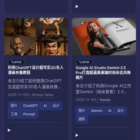
#519
#518
🏷️
🏷️
利用ChatGPT设计超写实3D名人
Google AI Studio Gemini 2.5
漫画肖像教程
Pro打造超逼真高端时尚杂志风格
图片
本文介绍了如何使用ChatGPT
本文介绍了利用Google AI工作
生成超写实3D名人漫画肖像的
室Gemini（纳米香蕉）2.5
详细Prompt，包括人物特征、
2025-11-15
X / Shreya Yadav
Pro，通过详细提示生成高分辨
服装、动作和渲染风格，帮助
2025-11-15
X / 𝗦𝗮𝗻𝗶𝗮
率、超逼真风格的时尚杂志照
设计师实现高质量数字艺术作
图片
ChatGPT
AI
设计
片，包括人物造型、背景效果
品。
图片
Gemini
AI
设计
工具
Prompt
和排版布局，展现AI在高端视觉
摄影
创作中的应用潜力。