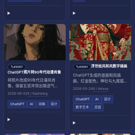
浮世绘风和风数字插画
#3007
#3001
🏷️
🏷️
ChatGPT照片转90年代动漫肖像
ChatGPT生成的竖版和风插
将照片改成90年代日漫风肖
画，红金配色，神社与九尾狐
像，保留五官并突出叛逆气
氛围神秘。
2026-05-24
X / Anissa
质。
2026-06-02
X / Kashberg
ChatGPT
AI
设计
ChatGPT
AI
动画
设计
数字艺术
灵感