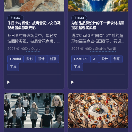
#562
#561
🏷️
🏷️
冬日乡村肖像：披肩雪花少女的凝
为油品品牌设计的下一步食材插画
视与温柔静默光影
提示超现实风格
冬日乡村静谧场景中，年轻女
通过ChatGPT图像1.5生成的超
性回眸凝视，披肩雪花点缀，
现实高端商业插画提示，强调
呈现自然质感与温暖对比。画
将产品瓶身嵌入由核心成分构
2026-01-09
X / Oogie
2026-01-09
X / ShaHid WaNii
面采用柔和漫射光与浅景深，
成的自然景观，并给出下一步
呈现电影质感。
食材创意。
Gemini
摄影
设计
创意
ChatGPT
AI
设计
创意
工具
工具