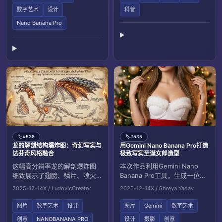
构、功能及趣味知识，适合制
数字艺术
设计
科普
作博物馆展品级别的教育资
料。
Nano Banana Pro
#536
#535
🏷️
🏷️
龙的解剖结构爆炸图：奇幻写实与
用Gemini Nano Banana Pro打造
达芬奇风格融合
极致写实圣诞女郎造型
这幅高分辨率龙的解剖爆炸图
本次作品利用Gemini Nano
细致展示了翅膀、鳞片、喷火
Banana Pro工具，生成一位穿
腺和骨骼等部位，采用金属光
着圣诞老人主题服装的女性形
2025-12-14
X / LudovicCreator
2025-12-14
X / Shreya Yadav
泽鳞片与晶莹骨骼，背景为古
象，细节极为写实，呈现温暖
羊皮纸配烟雾与火炬光影，辅
梦幻的节日氛围。整体风格融
图片
数字艺术
设计
图片
Gemini
数字艺术
以优雅注释，灵感源自达芬奇
合专业影棚摄影质感与柔和电
创意
NANOBANANA PRO
设计
摄影
创意