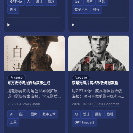
GPT-4o
AI
设计
创意
设计
图片
创意
图片
数字艺术
教程
#2950
#2949
🏷️
🏷️
东方史诗海报自动叙事生成
双曝光照片网格致敬海报教程
用轮廓剪影将角色世界观扩展
用GPT图像生成高端体育致敬
成电影级叙事海报，含光影质
海报：黑白肖像剪影+照片马赛
感与空间层次设计。
克纹理与微缩排版。
2026-04-25
X / John
2026-04-24
X / Saul Goodman
AI
设计
图片
数字艺术
AI
设计
摄影
教程
工具
GPT Image 2