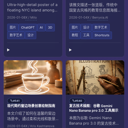
Ultra-high-detail poster of a
该推文描述一张竖版、传统中
floating NYC island among
国复古风格的教育信息图海报
clouds, with cinematic
的设计规范，包含核心主题、
2026-01-08
X / Milo
2026-01-04
X / Berryxia.AI
lighting.
经典语录、核心观点六项内
容、关系图谱、时间线与人物
图片
ChatGPT
AI
3D
图片
设计
数字艺术
卡等模块，强调统一字体、留
数字艺术
设计
教程
工具
Shortcuts
白比例、高分辨率输出与竖横
双向适配，适合大幅面展示与
展览使用。
#541
#540
🏷️
🏷️
现代简约窗边场景创意绘制指南
复古技术插图：谷歌 Gemini
Nano Banana pro 3.0 工具展示
本文介绍了如何在温馨的窗边
本图为谷歌 Gemini Nano
场景中，通过柔和光线和散景
Banana pro 3.0 的复古技术插
效果，结合连续线条白色涂
2026-01-04
X / Kris Kashtanova