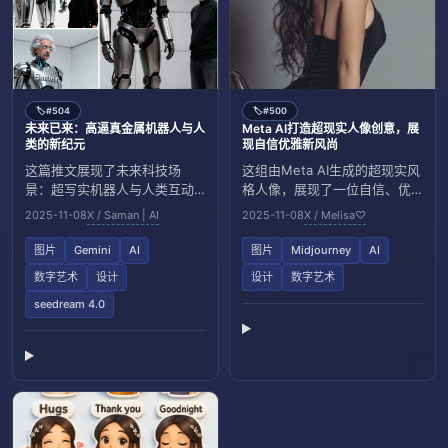
#504
#500
🏷️
🏷️
未来已来：高逼真金属机器人与人
Meta AI打造超现实人像创意，展
类的新纪元
现自信优雅新风尚
这篇推文展现了未来科技场
这组由Meta AI生成的超现实风
景：超写实机器人与人类互动
格人像，展现了一位自信、优
的视觉创作，强调工具
雅的年轻女子，细腻的灯光和
2025-11-08
X / Saman | AI
2025-11-08
X / Melisa♡
seedream 4.0或Gemini
极简背景突显其魅力，融合了
nanobanana在数字艺术中的应
高端时尚与艺术创意。
图片
Gemini
AI
图片
Midjourney
AI
用，预示智能与工业风的融
数字艺术
设计
设计
数字艺术
合。
seedream 4.0