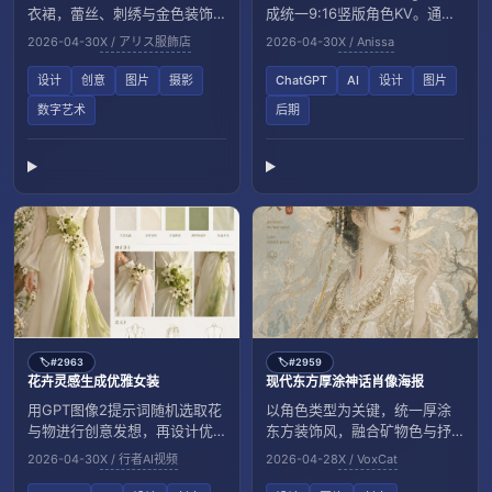
衣裙，蕾丝、刺绣与金色装饰
成统一9:16竖版角色KV。通过
细节丰富。
双重曝光与留白叙事，打造辨
2026-04-30
X / アリス服飾店
2026-04-30
X / Anissa
识度与层次。
设计
创意
图片
摄影
ChatGPT
AI
设计
图片
数字艺术
后期
#2963
#2959
🏷️
🏷️
花卉灵感生成优雅女装
现代东方厚涂神话肖像海报
用GPT图像2提示词随机选取花
以角色类型为关键，统一厚涂
与物进行创意发想，再设计优
东方装饰风，融合矿物色与抒
雅风格女装系列。适合快速出
情质感。半身神话海报结构清
2026-04-30
X / 行者AI视频
2026-04-28
X / VoxCat
概念与灵感。
晰、低噪高级。