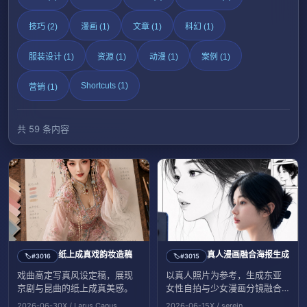
技巧 (2)
漫画 (1)
文章 (1)
科幻 (1)
服装设计 (1)
资源 (1)
动漫 (1)
案例 (1)
Shortcuts (1)
营销 (1)
共 59 条内容
纸上成真戏韵妆造稿
真人漫画融合海报生成
#3016
#3015
🏷️
🏷️
戏曲高定写真风设定稿，展现
以真人照片为参考，生成东亚
京剧与昆曲的纸上成真美感。
女性自拍与少女漫画分镜融合
海报。
2026-06-30
X / Larus Canus
2026-06-15
X / serein