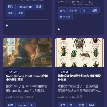
图，描绘一只戴手套的手握黄
鸦，打造具有艺术感的现代风
2026-01-04
X / Sharon Riley
铜绘图圆规和老式钢笔，背景
格照片背景。适合设计师和创
图片
Photoshop
设计
为房屋建筑蓝图及机械元素，
意者参考使用。
图片
Gemini
设计
创意
摄影
创意
展现传统制图与现代技术的结
数字艺术
合。
#539
#538
🏷️
🏷️
Nano Banana Pro在Gemini应用
博物馆级蜜蜂昆虫标本科普图谱设
中的精彩呈现
计指南
推文介绍了在Gemini应用中使
本推文详细描述了一张高质量
用Nano Banana Pro创建的肖
蜜蜂昆虫标本科普图谱的设计
像作品，描绘了一位年轻东亚
思路，强调物理真实感、科学
2026-01-04
X / Oogie
2026-01-03
X / 沐阳
女性侧身回眸，展现细腻的视
标注与儿童友好内容，结合博
觉效果和创意设计。
物学家风格，展现蜜蜂的结
图片
Gemini
AI
图片
设计
创意
教学