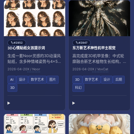
#2852
#2847
🏷️
🏷️
3D心情贴纸女孩提示词
东方新艺术神性机甲主视觉
生成一套Noor灵感的3D动漫风
高完成度3D机甲圣像：中式轮
贴纸，含多种情绪姿势与4x5网
廓融合新艺术植物生长结构，
格布局，4K细节质感。
配花窗法相与仪式长兵。
2026-04-20
X / Noor
2026-04-20
X / VoxCat
AI
设计
数字艺术
图片
3D
数字艺术
设计
后期
3D
科幻