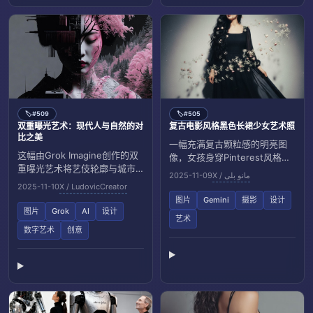
#509
#505
🏷️
🏷️
双重曝光艺术：现代人与自然的对
复古电影风格黑色长裙少女艺术照
比之美
一幅充满复古颗粒感的明亮图
这幅由Grok Imagine创作的双
像，女孩身穿Pinterest风格的
重曝光艺术将艺伎轮廓与城市
黑色长款乔其纱连衣裙，长发
2025-11-09
X / مانو بلی
与自然景观融合，展现现代人
飘逸，花朵点缀，营造神秘浪
2025-11-10
X / LudovicCreator
类在城市与自然之间的双重存
漫的艺术氛围，犹如好莱坞电
图片
Gemini
摄影
设计
在，充满视觉冲击与哲理思
影场景。
图片
Grok
AI
设计
艺术
考。
数字艺术
创意