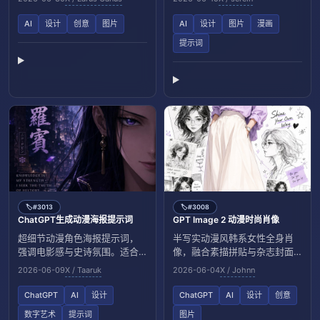
AI
设计
创意
图片
AI
设计
图片
漫画
提示词
#3013
#3008
🏷️
🏷️
ChatGPT生成动漫海报提示词
GPT Image 2 动漫时尚肖像
超细节动漫角色海报提示词，
半写实动漫风韩系女性全身肖
强调电影感与史诗氛围。适合
像，融合素描拼贴与杂志封面
用于高质感角色插画创作。
感。
2026-06-09
X / Taaruk
2026-06-04
X / Johnn
ChatGPT
AI
设计
ChatGPT
AI
设计
创意
数字艺术
提示词
图片