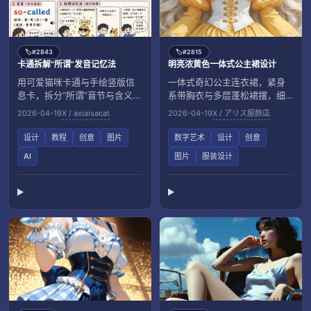
#2843
#2815
🏷️
🏷️
卡通拆解“所谓”发音记忆法
明亮浓黄色一体式公主裙设计
用可爱猫咪卡通与手绘竖版信
一体式奇幻公主连衣裙，紧身
息卡，拆分“所谓”音节与含义，
系带胸衣与多层蓬松裙摆，细
便于五年级记忆。
致刺绣蕾丝尽显华丽。
2026-04-19
X / axiaisacat
2026-04-19
X / アリス服飾店
设计
教程
创意
图片
数字艺术
设计
创意
AI
图片
服装设计