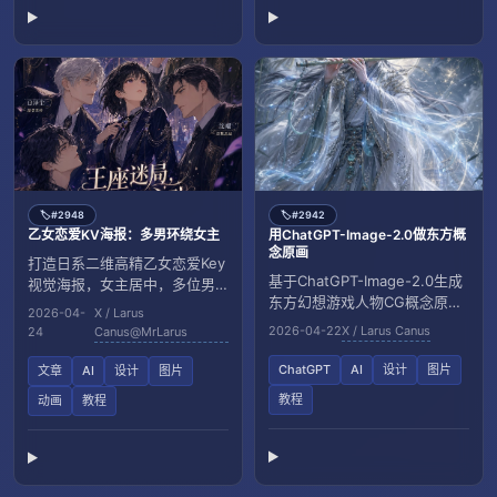
#2948
#2942
🏷️
🏷️
乙女恋爱KV海报：多男环绕女主
用ChatGPT-Image-2.0做东方概
念原画
打造日系二维高精乙女恋爱Key
基于ChatGPT-Image-2.0生成
视觉海报，女主居中，多位男
东方幻想游戏人物CG概念原
性从四周营造暧昧张力。
2026-04-
X / Larus
画。并提供聚焦乐器姿态与电
2026-04-22
X / Larus Canus
24
Canus@MrLarus
影级质感的提示词模板。
ChatGPT
AI
设计
图片
文章
AI
设计
图片
教程
动画
教程