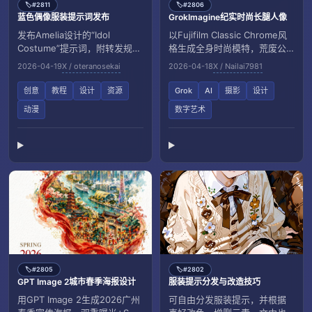
#2811
#2806
🏷️
🏷️
蓝色偶像服装提示词发布
GrokImagine纪实时尚长腿人像
发布Amelia设计的“Idol
以Fujifilm Classic Chrome风
Costume”提示词，附转发规则
格生成全身时尚模特，荒废公
与穿搭结构细节。
园蓝天光影氛围，强调真实质
2026-04-19
X / oteranosekai
2026-04-18
X / Nailai7981
感与构图。
创意
教程
设计
资源
Grok
AI
摄影
设计
动漫
数字艺术
#2805
#2802
🏷️
🏷️
GPT Image 2城市春季海报设计
服装提示分发与改造技巧
用GPT Image 2生成2026广州
可自由分发服装提示，并根据