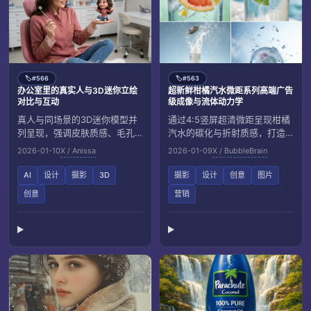
#566
#563
🏷️
🏷️
办公室里的真实人与3D迷你立绘
超新鲜柑橘汽水微距系列高端广告
对比与互动
级成像与流体动力学
真人与同场景的3D迷你模型并
通过4:5竖屏超清微距呈现柑橘
列呈现，强调皮肤质感、毛孔
汽水的碳化与折射质感，打造
细节、表情与互动动作，营造
高端饮品广告级成像。覆盖多
2026-01-10
X / Anissa
2026-01-09
X / BubbleBrain
真实又带幽默的现代办公室氛
场景光影与动态水花，提升商
围。
业视觉传播效果。
AI
设计
摄影
3D
摄影
设计
创意
图片
创意
营销