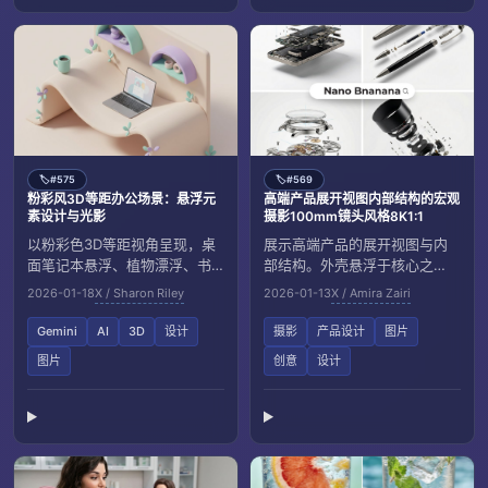
#575
#569
🏷️
🏷️
粉彩风3D等距办公场景：悬浮元
高端产品展开视图内部结构的宏观
素设计与光影
摄影100mm镜头风格8K1:1
以粉彩色3D等距视角呈现，桌
展示高端产品的展开视图与内
面笔记本悬浮、植物漂浮、书
部结构。外壳悬浮于核心之
架脱离墙体。光影柔和，营造
上，微小螺丝与部件悬浮，追
2026-01-18
X / Sharon Riley
2026-01-13
X / Amira Zairi
宁静未来感的插画风格场景。
求超真实的宏观摄影风格，8K
分辨率、1:1比例。
Gemini
AI
3D
设计
摄影
产品设计
图片
图片
创意
设计