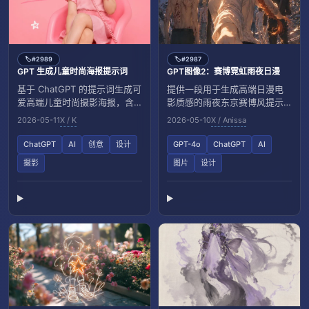
#2989
#2987
🏷️
🏷️
GPT 生成儿童时尚海报提示词
GPT图像2：赛博霓虹雨夜日漫
基于 ChatGPT 的提示词生成可
提供一段用于生成高端日漫电
爱高端儿童时尚摄影海报，含
影质感的雨夜东京赛博风提示
排版与文案要点。
词，包含光影、材质与镜头参
2026-05-11
X / K
2026-05-10
X / Anissa
数。
ChatGPT
AI
创意
设计
GPT-4o
ChatGPT
AI
摄影
图片
设计