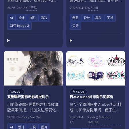
春季宣传海报，双重曝光+S形
喜好改色、增删元素。文中也
构图，丝带幻化山河。
提供男角色佩戴的提示与技
2026-04-18
X / 李岳
2026-04-17
X / Lilli
巧。
AI
设计
图片
教程
创意
设计
教程
工具
GPT Image 2
灵感
#2801
#2799
🏷️
🏷️
双重曝光剪影电影海报提示
日本VTuber标志提示词解析
用剪影轮廓+世界构建打造收藏
将“六个原创日本VTuber标志排
版叙事海报，并加入边缘羽化
成一排”作为提示词，便于生成
与纸纹质感。
成组Logo风格效果。
2026-04-17
X / VoxCat
2026-04-
X / みどりMidori
17
Tatsuta
AI
设计
工具
图片