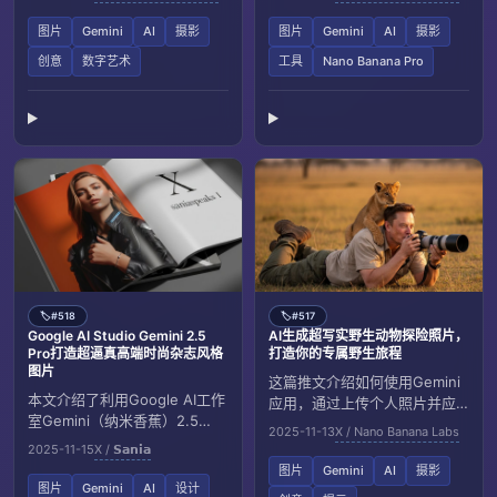
序，你可以生成一幅超逼真的
括调皮猫咪和时尚男士，展现
无人机航拍图像，捕捉这一刻
个性潮流态度。
图片
Gemini
AI
摄影
图片
Gemini
AI
摄影
的美好。只需简单几步，便可
创意
数字艺术
工具
Nano Banana Pro
创建属于你自己的精致风景画
面！
#518
#517
🏷️
🏷️
Google AI Studio Gemini 2.5
AI生成超写实野生动物探险照片，
Pro打造超逼真高端时尚杂志风格
打造你的专属野生旅程
图片
这篇推文介绍如何使用Gemini
本文介绍了利用Google AI工作
应用，通过上传个人照片并应
室Gemini（纳米香蕉）2.5
用AI提示，生成逼真的野生动物
2025-11-13
X / Nano Banana Labs
Pro，通过详细提示生成高分辨
摄影场景，结合名人元素，打
2025-11-15
X / 𝗦𝗮𝗻𝗶𝗮
率、超逼真风格的时尚杂志照
造个性化的野生探险体验。
图片
Gemini
AI
摄影
片，包括人物造型、背景效果
图片
Gemini
AI
设计