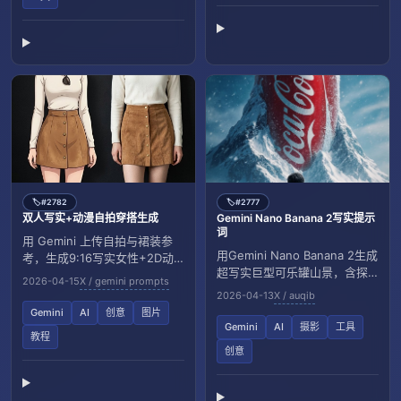
#2782
#2777
🏷️
🏷️
双人写实+动漫自拍穿搭生成
Gemini Nano Banana 2写实提示
词
用 Gemini 上传自拍与裙装参
用Gemini Nano Banana 2生成
考，生成9:16写实女性+2D动
超写实巨型可乐罐山景，含探
漫同款对比图。
2026-04-15
X / gemini prompts
险者与冷色电影光效。提示覆
2026-04-13
X / auqib
盖构图、质感与8K细节。
Gemini
AI
创意
图片
Gemini
AI
摄影
工具
教程
创意