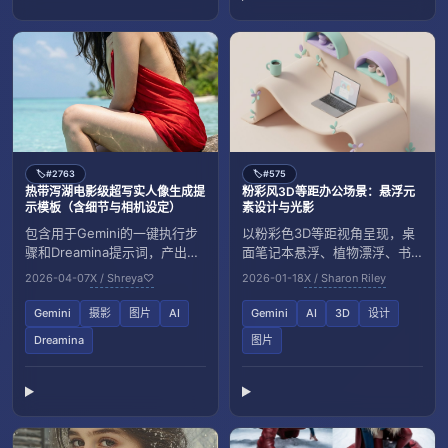
#2763
#575
🏷️
🏷️
热带泻湖电影级超写实人像生成提
粉彩风3D等距办公场景：悬浮元
示模板（含细节与相机设定）
素设计与光影
包含用于Gemini的一键执行步
以粉彩色3D等距视角呈现，桌
骤和Dreamina提示词，产出热
面笔记本悬浮、植物漂浮、书
带泻湖电影级超写实印尼女性
架脱离墙体。光影柔和，营造
2026-04-07
X / Shreya♡
2026-01-18
X / Sharon Riley
人像，含相机、光影与负向词
宁静未来感的插画风格场景。
设置。
Gemini
摄影
图片
AI
Gemini
AI
3D
设计
Dreamina
图片