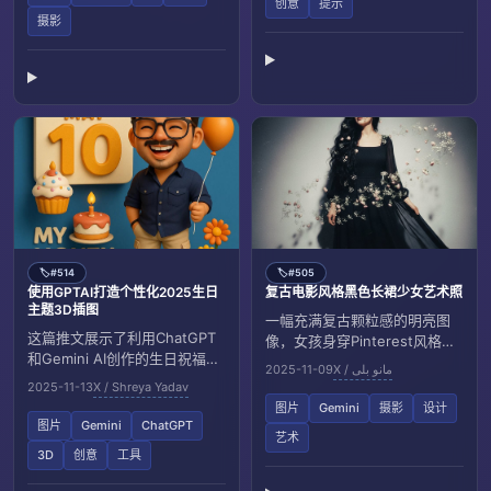
创意
提示
和排版布局，展现AI在高端视觉
摄影
创作中的应用潜力。
#514
#505
🏷️
🏷️
使用GPTAI打造个性化2025生日
复古电影风格黑色长裙少女艺术照
主题3D插图
一幅充满复古颗粒感的明亮图
这篇推文展示了利用ChatGPT
像，女孩身穿Pinterest风格的
和Gemini AI创作的生日祝福特
黑色长款乔其纱连衣裙，长发
2025-11-09
X / مانو بلی
别图片，包括3D皮克斯风格日
飘逸，花朵点缀，营造神秘浪
2025-11-13
X / Shreya Yadav
历、生日数字和可爱的小人物
漫的艺术氛围，犹如好莱坞电
图片
Gemini
摄影
设计
形象，彰显创意与技术结合的
影场景。
图片
Gemini
ChatGPT
艺术
魅力。
3D
创意
工具