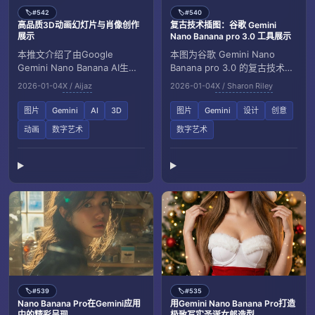
#542
#540
🏷️
🏷️
高品质3D动画幻灯片与肖像创作
复古技术插图：谷歌 Gemini
展示
Nano Banana pro 3.0 工具展示
本推文介绍了由Google
本图为谷歌 Gemini Nano
Gemini Nano Banana AI生成
Banana pro 3.0 的复古技术插
的高分辨率3D动画幻灯片与肖
图，描绘一只戴手套的手握黄
2026-01-04
X / Aijaz
2026-01-04
X / Sharon Riley
像，包括细腻的角色细节、光
铜绘图圆规和老式钢笔，背景
影效果和丰富的纹理，展现了
为房屋建筑蓝图及机械元素，
图片
Gemini
AI
3D
图片
Gemini
设计
创意
先进的数字艺术与动画技术应
展现传统制图与现代技术的结
动画
数字艺术
数字艺术
用。
合。
#539
#535
🏷️
🏷️
Nano Banana Pro在Gemini应用
用Gemini Nano Banana Pro打造
中的精彩呈现
极致写实圣诞女郎造型