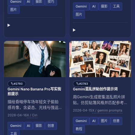
Gemini
AI
摄影
技巧
Gemini
AI
摄影
工具
图片
图片
#2793
#2783
🏷️
🏷️
Gemini Nano Banana Pro写实街
Gemini混乱拼贴创作提示词
拍提示
用Gemini生成密集混乱照片拼
描绘昏暗停车场年轻女子偷拍
贴，仿剪贴簿风格并匹配参考
感肖像，含姿态、光线与强运
人物。整体怀旧温暖、过曝高
2026-04-15
X / gemini prompts
动模糊细节。
调光。
2026-04-16
X / Ciri
Gemini
AI
图片
创意
Gemini
AI
摄影
创意
教程
工具