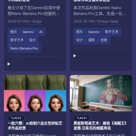
推文介绍了在Gemini应用中使
本次作品利用Gemini Nano
用Nano Banana Pro创建的肖
Banana Pro工具，生成一位穿
像作品，描绘了一位年轻东亚
着圣诞老人主题服装的女性形
2026-01-04
X / Oogie
2025-12-14
X / Shreya Yadav
女性侧身回眸，展现细腻的视
象，细节极为写实，呈现温暖
觉效果和创意设计。
梦幻的节日氛围。整体风格融
图片
Gemini
AI
图片
Gemini
数字艺术
合专业影棚摄影质感与柔和电
数字艺术
设计
设计
摄影
创意
影灯光，打造出浓郁且富有诱
惑力的圣诞节视觉效果。
Nano Banana Pro
#533
#531
🏷️
🏷️
一脸六情：AI绘制六态女性拼贴艺
黑板粉笔画艺术：展现《海贼王》
术作品欣赏
波雅·汉库克的细腻再现