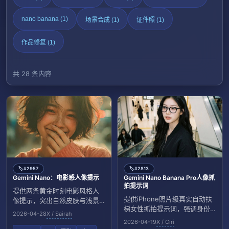
nano banana (1)
场景合成 (1)
证件照 (1)
作品修复 (1)
共 28 条内容
#2957
#2813
🏷️
🏷️
Gemini Nano：电影感人像提示
Gemini Nano Banana Pro人像抓
拍提示词
提供两条黄金时刻电影风格人
提供iPhone照片级真实自动扶
像提示，突出自然皮肤与浅景
梯女性抓拍提示词，强调身份
深城市光斑。
2026-04-28
X / Sairah
一致、自然光与无滤镜。
2026-04-19
X / Ciri