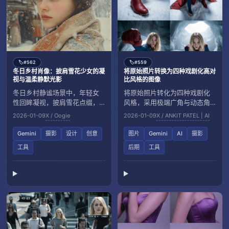
#562
#559
🏷️
🏷️
冬日乡村肖像：披肩雪花少女的凝
将原始照片转换为四种戏剧化高对
视与温柔静默光影
比风格的图像
冬日乡村静谧场景中，年轻女
将原始照片转化为四种戏剧化
性回眸凝视，披肩雪花点缀，
风格，采用极端广角与动态角
呈现自然质感与温暖对比。画
度，呈现电影级灯光、高清对
2026-01-09
X / Oogie
2026-01-09
X / ANKIT PATEL | AI
面采用柔和漫射光与浅景深，
比与细腻纹理的超真实画面。
呈现电影质感。
Gemini
摄影
设计
创意
图片
Gemini
AI
摄影
工具
后期
工具