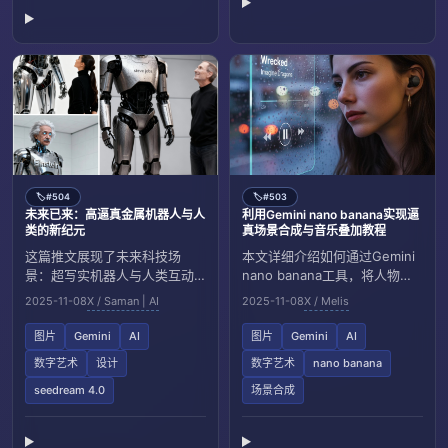
#504
#503
🏷️
🏷️
未来已来：高逼真金属机器人与人
利用Gemini nano banana实现逼
类的新纪元
真场景合成与音乐叠加教程
这篇推文展现了未来科技场
本文详细介绍如何通过Gemini
景：超写实机器人与人类互动
nano banana工具，将人物参
的视觉创作，强调工具
考图置入崭新悲伤公交背景，
2025-11-08
X / Saman | AI
2025-11-08
X / Melis
seedream 4.0或Gemini
并叠加玻璃晶态音乐播放器
nanobanana在数字艺术中的应
UI，实现逼真场景合成与情感
图片
Gemini
AI
图片
Gemini
AI
用，预示智能与工业风的融
渲染，适合数字艺术创作者参
数字艺术
设计
数字艺术
nano banana
合。
考学习。
seedream 4.0
场景合成