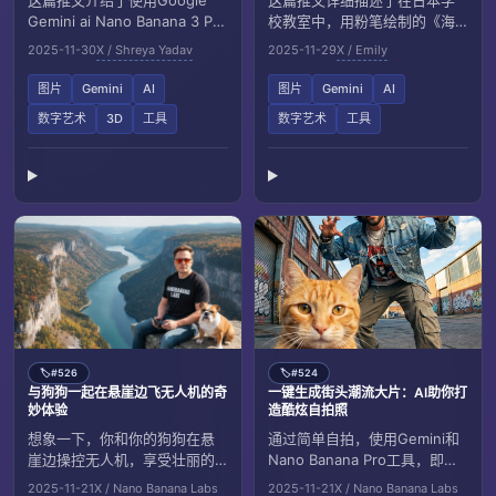
这篇推文介绍了使用Google
这篇推文详细描述了在日本学
Gemini ai Nano Banana 3 Pro
校教室中，用粉笔绘制的《海
工具，创作出一幅六格拼贴的
贼王》角色波雅·汉库克的写实
2025-11-30
X / Shreya Yadav
2025-11-29
X / Emily
3D漫画风格女性肖像，展现六
黑板画，捕捉了作品的纹理细
种不同情绪，包括快乐、惊
节与环境氛围，展现了粉笔艺
图片
Gemini
AI
图片
Gemini
AI
讶、严肃、可爱、俏皮和自
术的瞬间美感。
数字艺术
3D
工具
数字艺术
工具
信，融合高端数字艺术与丰富
色彩。
#526
#524
🏷️
🏷️
与狗狗一起在悬崖边飞无人机的奇
一键生成街头潮流大片：AI助你打
妙体验
造酷炫自拍照
想象一下，你和你的狗狗在悬
通过简单自拍，使用Gemini和
崖边操控无人机，享受壮丽的
Nano Banana Pro工具，即可
自然风光。通过Gemini应用程
创造逼真的街头风格大片，包
2025-11-21
X / Nano Banana Labs
2025-11-21
X / Nano Banana Labs