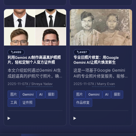
#499
#497
🏷️
🏷️
利用Gemini AI制作高逼真护照照
专业旧照片修复：用Google
片，轻松定制个人官方证件照
Gemini AI让照片焕发新生
本文介绍如何通过Gemini AI生
这是一项基于Google Gemini
成超逼真的护照尺寸照片，确
AI的专业照片修复服务，能够将
保面部高度相似、专业风格，
老照片编辑成1080x1920像
2025-11-07
X / Shreya Yadav
2025-11-07
X / Marry Evan
适用于身份证或护照，操作简
素，赋予现代美感，增强色彩
便效果自然。首先要上传一张
和真实感。非免费AI滤镜，需私
图片
Gemini
AI
摄影
图片
Gemini
AI
摄影
你的照片。
信咨询套餐详情。
工具
证件照
作品修复